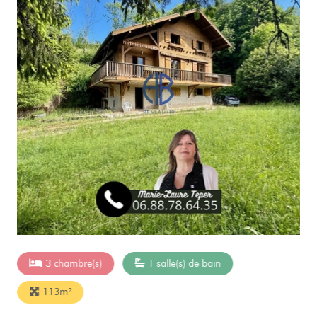
3 chambre(s)
1 salle(s) de bain
113m²