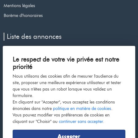
Mentions légales
Barème d'honoraires
Liste des annonces
Appartement à vendre à Le cap d agde
Le respect de votre vie privée est notre
Maison à vendre à Voiron
priorité
Maison à vendre à Les avenieres veyrins thuellin
Nous utilisons des cookies afin de mesurer l'audience du
Maison à vendre à La cote saint andre
site, proposer une meilleure expérience utilisateur et tester
que vous n'êtes pas un robot lorsque vous validez un
Maison à vendre à Bourgoin jallieu
formulaire.
Appartement à vendre à Grenoble
En cliquant sur "Accepter", vous acceptez les conditions
énoncées dans notre
politique en matière de cookies
.
Appartement à vendre à La tour du pin
Vous pouvez modifier vos préférences de cookies en
Maison à vendre à Dolomieu
cliquant sur "Choisir" ou
continuer sans accepter.
Maison à vendre à La tour du pin
Accepter