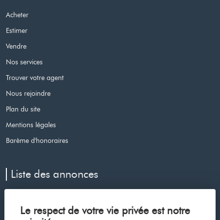
Acheter
Estimer
Vendre
Nos services
Trouver votre agent
Nous rejoindre
Plan du site
Mentions légales
Barème d'honoraires
Liste des annonces
Appartement à vendre à Le cap d agde
Le respect de votre vie privée est notre
Maison à vendre à Voiron