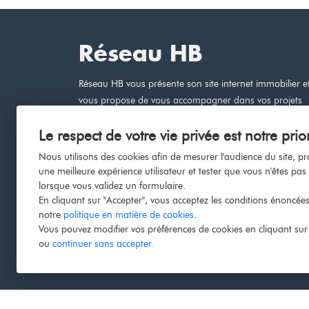
Réseau HB
Réseau HB vous présente son site internet immobilier e
vous propose de vous accompagner dans vos projets
immobiliers à France.
Le respect de votre vie privée est notre prior
Nous utilisons des cookies afin de mesurer l'audience du site, p
une meilleure expérience utilisateur et tester que vous n'êtes pas
lorsque vous validez un formulaire.
En cliquant sur "Accepter", vous acceptez les conditions énoncée
notre
politique en matière de cookies
.
Vous pouvez modifier vos préférences de cookies en cliquant sur 
ou
continuer sans accepter.