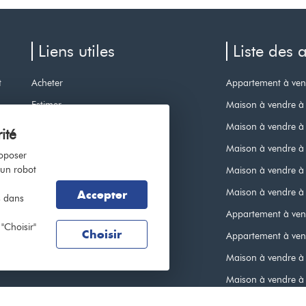
Liens utiles
Liste des
t
Acheter
Appartement à ven
Estimer
Maison à vendre à
Vendre
Maison à vendre à L
ité
Nos services
Maison à vendre à
roposer
 un robot
Trouver votre agent
Maison à vendre à 
Nous rejoindre
Maison à vendre à 
Accepter
s dans
Plan du site
Appartement à ven
"Choisir"
Choisir
Mentions légales
Appartement à vend
Barème d'honoraires
Maison à vendre à 
Maison à vendre à