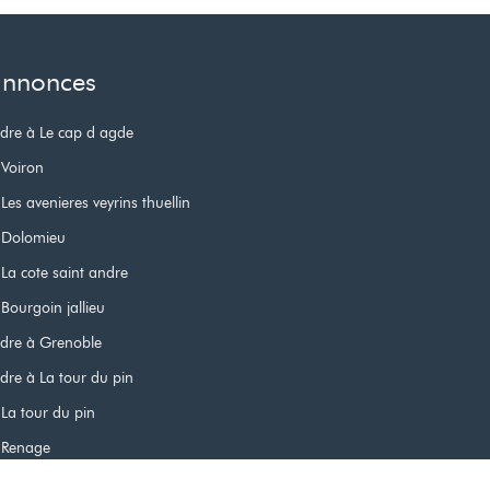
 annonces
dre à Le cap d agde
 Voiron
es avenieres veyrins thuellin
 Dolomieu
La cote saint andre
Bourgoin jallieu
dre à Grenoble
re à La tour du pin
La tour du pin
 Renage