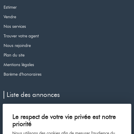
Estimer
Vendre
Nos services
Trouver votre agent
Nous rejoindre
Plan du site
Mentions légales
Barème d'honoraires
Liste des annonces
Appartement à vendre à Le cap d agde
Le respect de votre vie privée est notre
Maison à vendre à Voiron
priorité
Maison à vendre à Les avenieres veyrins thuellin
Nous utilisons des cookies afin de mesurer l'audience du