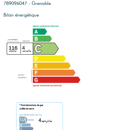
789096047 - Grenoble.
Bilan énergétique
logement extrêmement performant
consommation
émissions*
(énergie primaire)
116
4
²
²
kWh/m
/an
kgCO
/m
/an
2
passoire
énergétique
logement extrêmement peu performant
* Dont émissions de gaz
à effet de serre
peu d'émissions de CO
2
4
²
kgCO
/m
/an
2