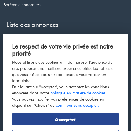
Barème d'honoraires
Liste des annonces
Appartement à vendre à Le cap d agde
Le respect de votre vie privée est notre
Maison à vendre à Voiron
priorité
Maison à vendre à Les avenieres veyrins thuellin
Nous utilisons des cookies afin de mesurer l'audience du
Maison à vendre à La cote saint andre
site, proposer une meilleure expérience utilisateur et tester
que vous n'êtes pas un robot lorsque vous validez un
Maison à vendre à Bourgoin jallieu
formulaire.
Appartement à vendre à Grenoble
En cliquant sur "Accepter", vous acceptez les conditions
énoncées dans notre
politique en matière de cookies
.
Appartement à vendre à La tour du pin
Vous pouvez modifier vos préférences de cookies en
Maison à vendre à Dolomieu
cliquant sur "Choisir" ou
continuer sans accepter.
Maison à vendre à La tour du pin
Accepter
Maison à vendre à Renage