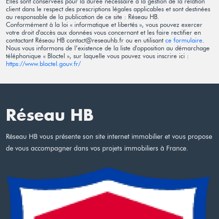
Elles sont conservées pour la durée nécessaire à la gestion de la relation
client dans le respect des prescriptions légales applicables et sont destinées
au responsable de la publication de ce site : Réseau HB.
Conformément à la loi « informatique et libertés », vous pouvez exercer
votre droit d'accès aux données vous concernant et les faire rectifier en
contactant Réseau HB contact@reseauhb.fr ou en utilisant
ce formulaire
.
Nous vous informons de l’existence de la liste d'opposition au démarchage
téléphonique « Bloctel », sur laquelle vous pouvez vous inscrire ici :
https://www.bloctel.gouv.fr/
Réseau HB
Réseau HB vous présente son site internet immobilier et vous propose
de vous accompagner dans vos projets immobiliers à France.