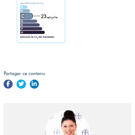
peu d'émissions de CO
2
23
²
kgCO
/m
/an
2
émissions de CO
très importantes
2
Partager ce contenu