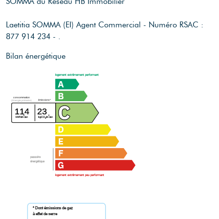
SOMMA du Réseau HB Immobilier
Laetitia SOMMA (EI) Agent Commercial - Numéro RSAC :
877 914 234 - .
Bilan énergétique
logement extrêmement performant
consommation
émissions*
(énergie primaire)
114
23
²
²
kWh/m
/an
kgCO
/m
/an
2
passoire
énergétique
logement extrêmement peu performant
* Dont émissions de gaz
à effet de serre