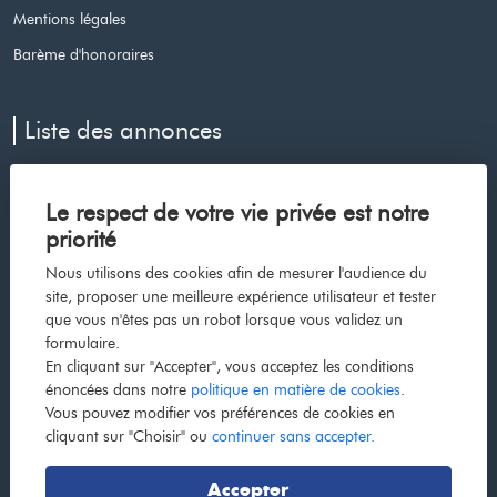
Mentions légales
Barème d'honoraires
Liste des annonces
Appartement à vendre à Le cap d agde
Le respect de votre vie privée est notre
Maison à vendre à Voiron
priorité
Maison à vendre à Les avenieres veyrins thuellin
Nous utilisons des cookies afin de mesurer l'audience du
Maison à vendre à La cote saint andre
site, proposer une meilleure expérience utilisateur et tester
que vous n'êtes pas un robot lorsque vous validez un
Maison à vendre à Bourgoin jallieu
formulaire.
Appartement à vendre à Grenoble
En cliquant sur "Accepter", vous acceptez les conditions
énoncées dans notre
politique en matière de cookies
.
Appartement à vendre à La tour du pin
Vous pouvez modifier vos préférences de cookies en
Maison à vendre à Dolomieu
cliquant sur "Choisir" ou
continuer sans accepter.
Maison à vendre à La tour du pin
Accepter