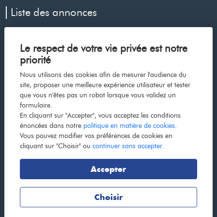
Liste des annonces
Appartement à vendre à Le cap d agde
Le respect de votre vie privée est notre
Maison à vendre à Voiron
priorité
Maison à vendre à Les avenieres veyrins thuellin
Nous utilisons des cookies afin de mesurer l'audience du
Maison à vendre à La cote saint andre
site, proposer une meilleure expérience utilisateur et tester
que vous n'êtes pas un robot lorsque vous validez un
Maison à vendre à Bourgoin jallieu
formulaire.
Appartement à vendre à Grenoble
En cliquant sur "Accepter", vous acceptez les conditions
énoncées dans notre
politique en matière de cookies
.
Appartement à vendre à La tour du pin
Vous pouvez modifier vos préférences de cookies en
Maison à vendre à Dolomieu
cliquant sur "Choisir" ou
continuer sans accepter.
Maison à vendre à La tour du pin
Accepter
Maison à vendre à Renage
Choisir