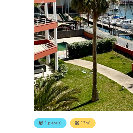
1 pièce(s)
17m²