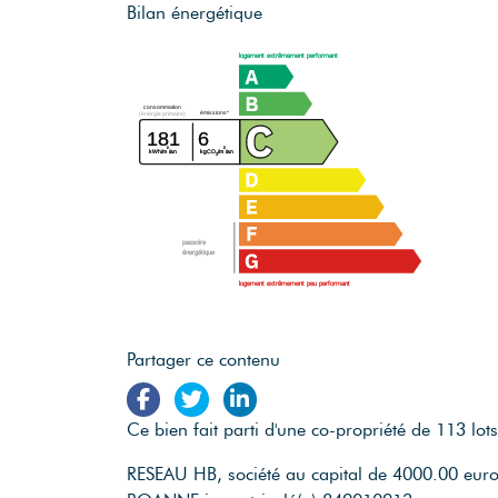
Bilan énergétique
logement extrêmement performant
consommation
émissions*
(énergie primaire)
181
6
²
²
kWh/m
/an
kgCO
/m
/an
2
passoire
énergétique
logement extrêmement peu performant
Partager ce contenu
Ce bien fait parti d'une co-propriété de 113 lots
RESEAU HB, société au capital de 4000.00 eur