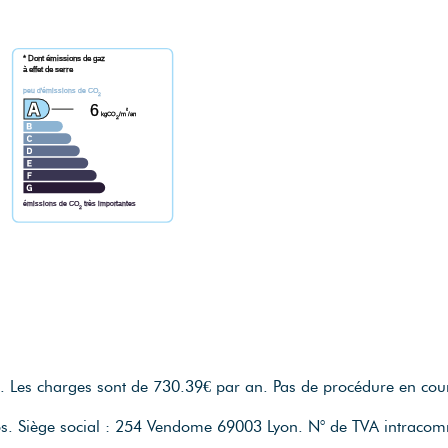
* Dont émissions de gaz
à effet de serre
peu d'émissions de CO
2
6
²
kgCO
/m
/an
2
émissions de CO
très importantes
2
.
Les charges sont de 730.39€ par an.
Pas de procédure en cou
os.
Siège social : 254 Vendome 69003 Lyon.
N° de TVA intraco