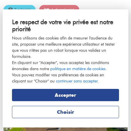
7 pièce(s)
4 chambre(s)
Le respect de votre vie privée est notre
1 salle(s) de bain
210m²
priorité
Maison à vendre - 7 pièce(s) - 210m² -
Nous utilisons des cookies afin de mesurer l'audience du
site, proposer une meilleure expérience utilisateur et tester
Réf CAC287
que vous n'êtes pas un robot lorsque vous validez un
38620 SAINT GEOIRE EN VALDAINE
formulaire.
En cliquant sur "Accepter", vous acceptez les conditions
416 000 €
énoncées dans notre
politique en matière de cookies
.
Vous pouvez modifier vos préférences de cookies en
cliquant sur "Choisir" ou
continuer sans accepter.
Accepter
Choisir