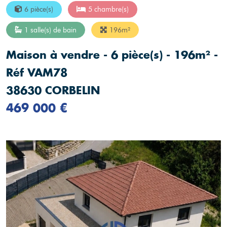
6 pièce(s)
5 chambre(s)
1 salle(s) de bain
196m²
Maison à vendre - 6 pièce(s) - 196m² -
Réf VAM78
38630 CORBELIN
469 000 €