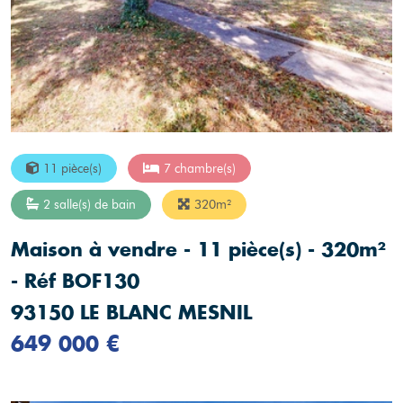
11 pièce(s)
7 chambre(s)
2 salle(s) de bain
320m²
Maison à vendre - 11 pièce(s) - 320m²
- Réf BOF130
93150 LE BLANC MESNIL
649 000 €