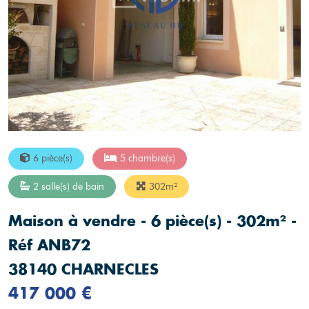
6 pièce(s)
5 chambre(s)
2 salle(s) de bain
302m²
Maison à vendre - 6 pièce(s) - 302m² -
Réf ANB72
38140 CHARNECLES
417 000 €