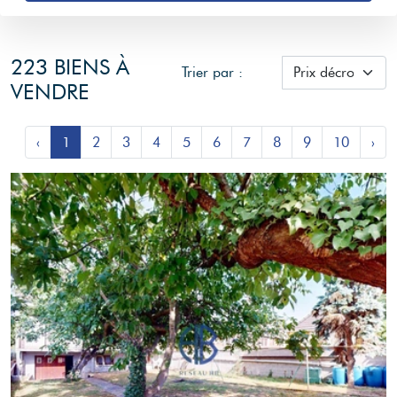
223 BIENS À
Trier par :
VENDRE
‹
1
2
3
4
5
6
7
8
9
10
›