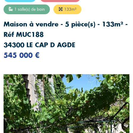
1 salle(s) de bain
133m²
Maison à vendre - 5 pièce(s) - 133m² -
Réf MUC188
34300 LE CAP D AGDE
545 000 €